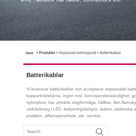
>
Produkter
>
Anpassad ledningsnät
>
Batterikablar
Hem
Batterikablar
Vi levererar batterikablar och accepterar anpassade batter
koppartrådskärna, ingen rost, korrosionsbeständighet, god e
nylonplast, har utmärkt slagförmåga, hållbar, den flams
utsträckning i LED -belysningslampor, ledare, elektriska a
problem, affärssamarbete, etc. service.