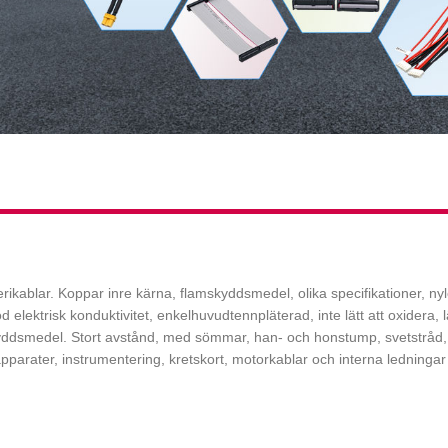
ikablar. Koppar inre kärna, flamskyddsmedel, olika specifikationer, nylon
lektrisk konduktivitet, enkelhuvudtennpläterad, inte lätt att oxidera, lä
kyddsmedel. Stort avstånd, med sömmar, han- och honstump, svetstråd,
pparater, instrumentering, kretskort, motorkablar och interna ledningar 