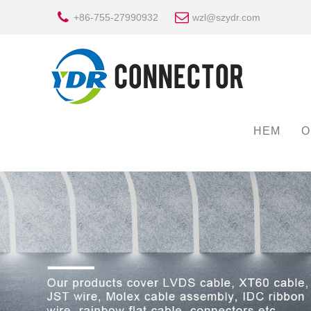
+86-755-27990932
wzl@szydr.com
HEM
O