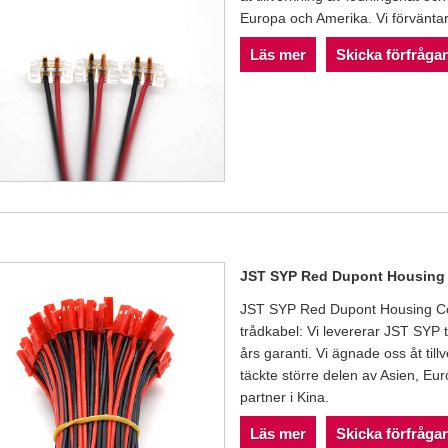
Europa och Amerika. Vi förväntar o
Läs mer
Skicka förfråga
JST SYP Red Dupont Housing 
JST SYP Red Dupont Housing C
trådkabel: Vi levererar JST SYP
års garanti. Vi ägnade oss åt ti
täckte större delen av Asien, Eur
partner i Kina.
Läs mer
Skicka förfråga