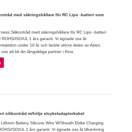
ontråd med säkringshållare för RC Lipo -batteri som
ness Silikontråd med säkringshållare för RC Lipo -batteri
 ROHS/ISO/UL 1 års garanti. Vi ägnade oss åt
ontaktdon under 10 år och täckte större delen av Asien,
ss att bli din långsiktiga partner i Kina.
n
eri silikontråd m/hölje elcykeladapterkabel
Lithium Battery Silicone Wire W/Sheath Ebike Charging
OHS/ISO/UL 1 års garanti. Vi ägnade oss åt tillverkning