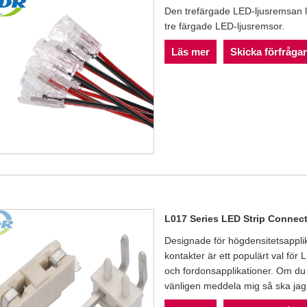
Den trefärgade LED-ljusremsan l
tre färgade LED-ljusremsor.
Läs mer
Skicka förfråga
L017 Series LED Strip Connec
Designade för högdensitetsappli
kontakter är ett populärt val för
och fordonsapplikationer. Om du
vänligen meddela mig så ska jag g