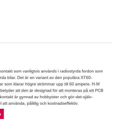
kontakt som vanligtvis används i radiostyrda fordon som
yrda bilar. Det är en variant av den populära XT60-
r som klarar högre strömmar upp till 60 ampere. H-M
et betyder att den är designad för att monteras på ett PCB
 kontakt är gynnad av hobbyister och gör-det-själv-
 att använda, pålitlig och kostnadseffektiv.
n