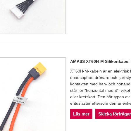
AMASS XT60H-M Silikonkabel
XT60H-M-kabeln är en elektrisk 
quadcoptrar, drönare och fjärrst
kontakten med han- och honända
står för "horizontal mount", vilk
eller kretskort. Den här typen av
entusiaster eftersom den är enkel
Läs mer
Skicka förfråga