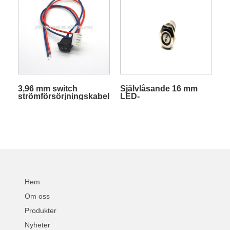
3,96 mm switch
Självlåsande 16 mm
strömförsörjningskabel
LED-
ledningsnät på av
tryckknappsbrytare i
metall
Hem
Om oss
Produkter
Nyheter