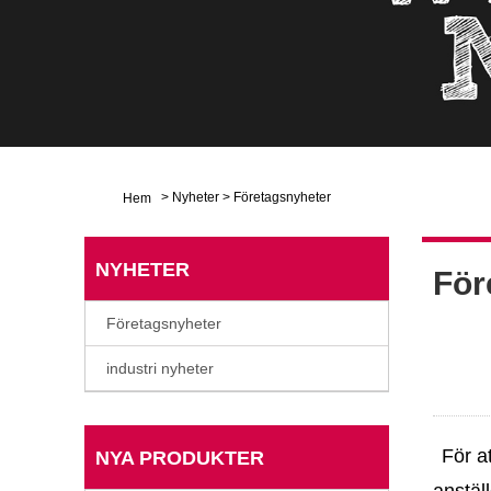
>
Nyheter
>
Företagsnyheter
Hem
NYHETER
För
Företagsnyheter
industri nyheter
För a
NYA PRODUKTER
anstäl