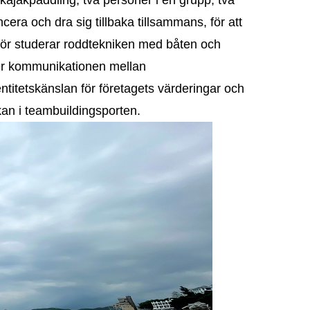
ra och dra sig tillbaka tillsammans, för att
för studerar roddtekniken med båten och
ker kommunikationen mellan
itetskänslan för företagets värderingar och
kan i teambuildingsporten.