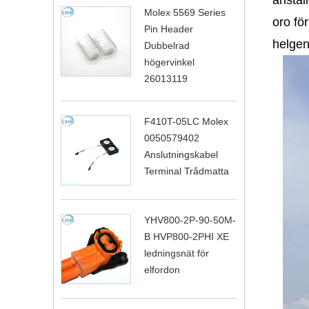
Molex 5569 Series
oro fö
Pin Header
helgen 
Dubbelrad
högervinkel
26013119
F410T-05LC Molex
0050579402
Anslutningskabel
Terminal Trådmatta
YHV800-2P-90-50M-
B HVP800-2PHI XE
ledningsnät för
elfordon