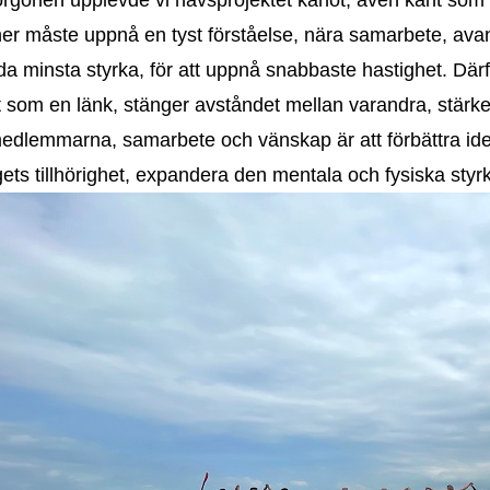
er måste uppnå en tyst förståelse, nära samarbete, avance
a minsta styrka, för att uppnå snabbaste hastighet. Där
t som en länk, stänger avståndet mellan varandra, stär
dlemmarna, samarbete och vänskap är att förbättra ident
gets tillhörighet, expandera den mentala och fysiska styr