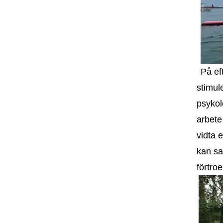
På ef
stimul
psykol
arbete
vidta 
kan sa
förtro