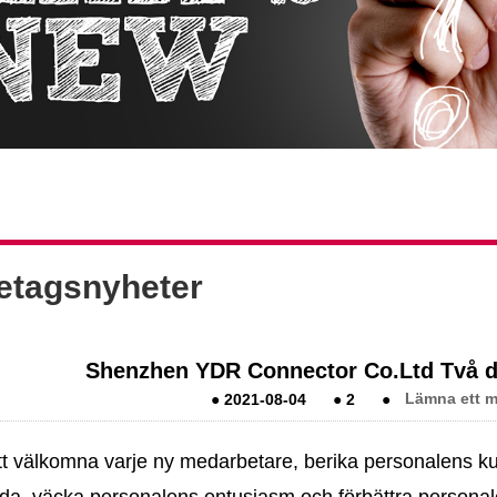
etagsnyheter
Shenzhen YDR Connector Co.Ltd Två da
●
2021-08-04
●
2
●
Lämna ett m
tt välkomna varje ny medarbetare, berika personalens kul
lda, väcka personalens entusiasm och förbättra person