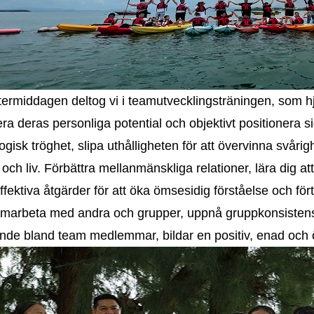
termiddagen deltog vi i teamutvecklingsträningen, som hjä
era deras personliga potential och objektivt positionera si
ogisk tröghet, slipa uthålligheten för att övervinna svårig
 och liv. Förbättra mellanmänskliga relationer, lära dig a
effektiva åtgärder för att öka ömsesidig förståelse och fö
marbeta med andra och grupper, uppnå gruppkonsistens 
ende bland team medlemmar, bildar en positiv, enad och