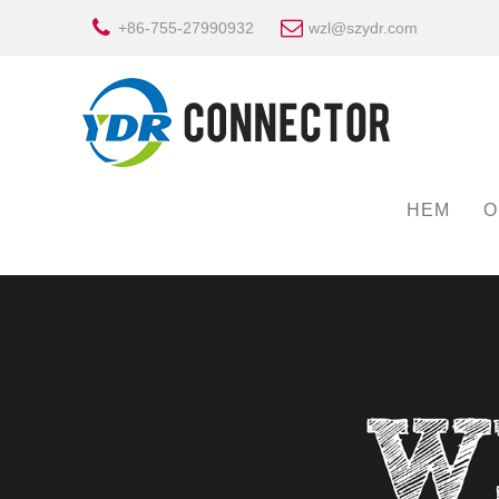
+86-755-27990932
wzl@szydr.com
HEM
O