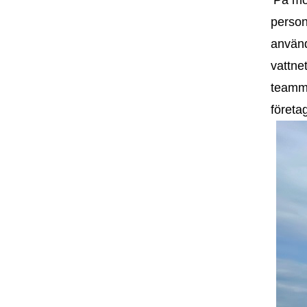
person
använd
vattne
teamme
företa