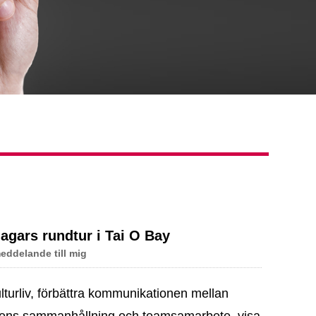
gars rundtur i Tai O Bay
eddelande till mig
turliv, förbättra kommunikationen mellan
alens sammanhållning och teamsamarbete, visa