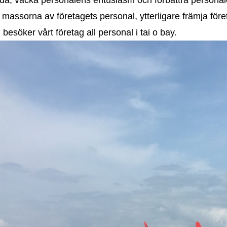
r massorna av företagets personal, ytterligare främja för
besöker vårt företag all personal i tai o bay.