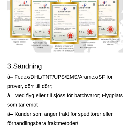
3.Sändning
â– Fedex/DHL/TNT/UPS/EMS/Aramex/SF för
prover, dörr till dörr;
â– Med flyg eller till sjöss för batchvaror; Flygplats
som tar emot
â– Kunder som anger frakt för speditörer eller
förhandlingsbara fraktmetoder!