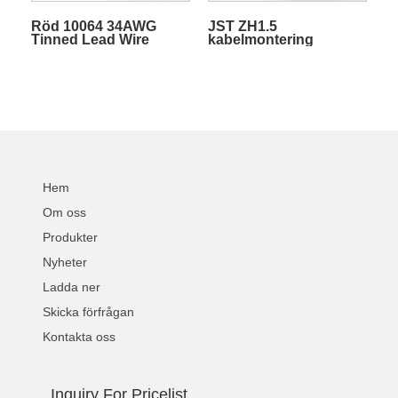
Röd 10064 34AWG
JST ZH1.5
Tinned Lead Wire
kabelmontering
Electric Wire Harness
Battery Terminal Cable
Customizable
Hem
Om oss
Produkter
Nyheter
Ladda ner
Skicka förfrågan
Kontakta oss
Inquiry For Pricelist