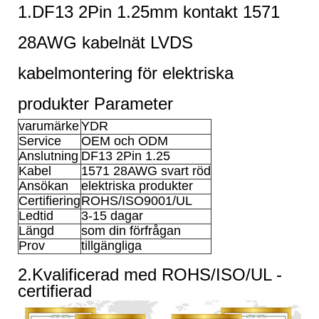
1.DF13 2Pin 1.25mm kontakt 1571
28AWG kabelnät LVDS
kabelmontering för elektriska
produkter Parameter
varumärke
YDR
Service
OEM och ODM
Anslutning
DF13 2Pin 1.25
Kabel
1571 28AWG svart röd
Ansökan
elektriska produkter
Certifiering
ROHS/ISO9001/UL
Ledtid
3-15 dagar
Längd
som din förfrågan
Prov
tillgängliga
2.Kvalificerad med ROHS/ISO/UL -
certifierad