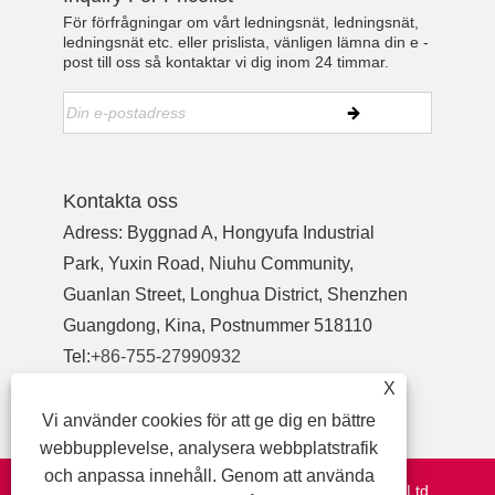
För förfrågningar om vårt ledningsnät, ledningsnät,
ledningsnät etc. eller prislista, vänligen lämna din e -
post till oss så kontaktar vi dig inom 24 timmar.
Kontakta oss
Adress: Byggnad A, Hongyufa Industrial
Park, Yuxin Road, Niuhu Community,
Guanlan Street, Longhua District, Shenzhen
Guangdong, Kina, Postnummer 518110
Tel:
+86-755-27990932
Telefon:
+86-13713718026
X
E-post:
wzl@szydr.com
Vi använder cookies för att ge dig en bättre
webbupplevelse, analysera webbplatstrafik
och anpassa innehåll. Genom att använda
Copyright © 2021 Shenzhen YDR Connector Co.,Ltd.