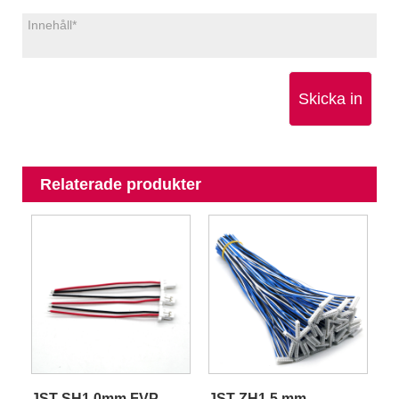
Skicka in
Relaterade produkter
JST SH1.0mm FVP
JST ZH1,5 mm