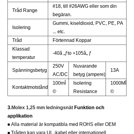
#18, till #26AWG eller som din
Tråd Range
begäran.
Gummi, kiseldioxid, PVC, PE, PA
Isolering
... etc.
Tråd
Förtennad Koppar
Klassad
-40â „ƒto +105â„ ƒ
temperatur
250V
Nuvarande
Spänningsbetyg
13A
AC/DC
betyg (ampere)
100mÎ
Isolering
1000MÎ
Kontaktmotstånd
©
Resistance
©
3.
Molex 1,25 mm ledningsnät
Funktion och
applikation
Alla material är kompatibla med ROHS eller OEM
■
Tråden kan vara UL -kabel eller internationell
■