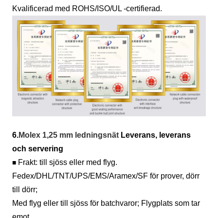
Kvalificerad med ROHS/ISO/UL -certifierad.
6.
Molex 1,25 mm ledningsnät
Leverans, leverans
och servering
Frakt: till sjöss eller med flyg.
■
Fedex/DHL/TNT/UPS/EMS/Aramex/SF för prover, dörr
till dörr;
Med flyg eller till sjöss för batchvaror; Flygplats som tar
emot