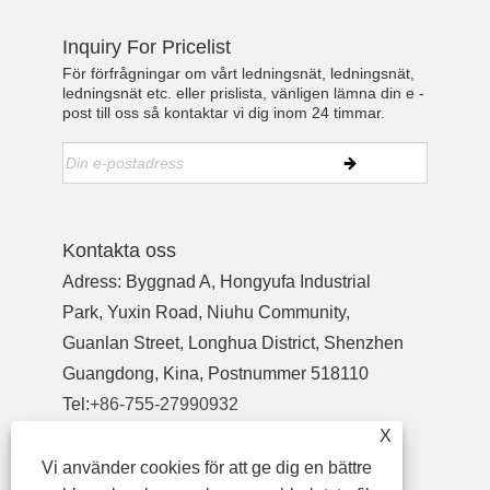
Inquiry For Pricelist
För förfrågningar om vårt ledningsnät, ledningsnät,
ledningsnät etc. eller prislista, vänligen lämna din e -
post till oss så kontaktar vi dig inom 24 timmar.
Kontakta oss
Adress: Byggnad A, Hongyufa Industrial
Park, Yuxin Road, Niuhu Community,
Guanlan Street, Longhua District, Shenzhen
Guangdong, Kina, Postnummer 518110
Tel:
+86-755-27990932
Telefon:
+86-13713718026
X
E-post:
wzl@szydr.com
Vi använder cookies för att ge dig en bättre